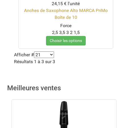
24,15 €
l'unité
Anches de Saxophone Alto MARCA PriMo
Boîte de 10
Force
2,5
3,5
3
2
1,5
Choisir les options
Afficher #
Résultats 1 à 3 sur 3
Meilleures ventes