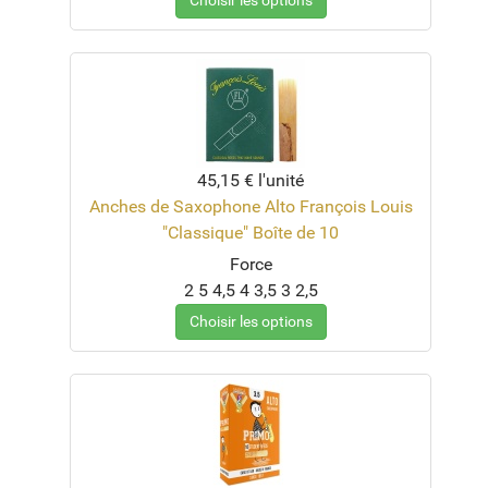
Choisir les options
45,15 €
l'unité
Anches de Saxophone Alto François Louis
"Classique" Boîte de 10
Force
2
5
4,5
4
3,5
3
2,5
Choisir les options