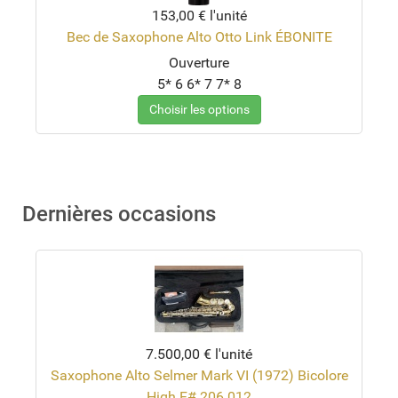
153,00 €
l'unité
Bec de Saxophone Alto Otto Link ÉBONITE
Ouverture
5*
6
6*
7
7*
8
Choisir les options
Dernières occasions
7.500,00 €
l'unité
Saxophone Alto Selmer Mark VI (1972) Bicolore
High F# 206.012